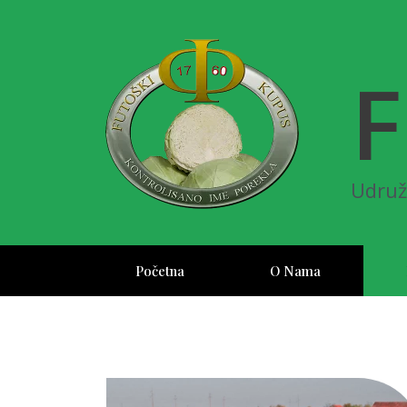
F
Udruž
Početna
O Nama