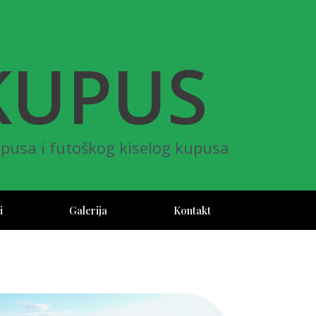
KUPUS
pusa i futoškog kiselog kupusa
i
Galerija
Kontakt