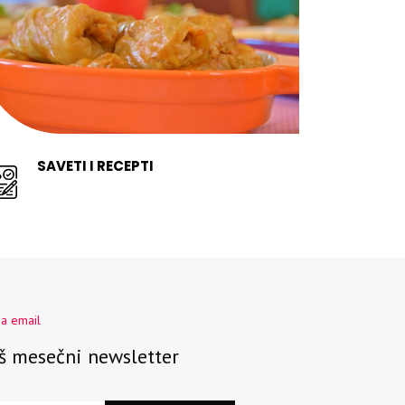
SAVETI I RECEPTI
na email
aš mesečni newsletter