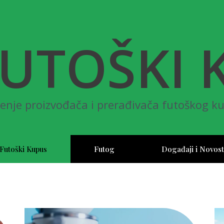
UTOŠKI 
enje proizvođača i prerađivača futoškog ku
Futoški Kupus
Futog
Događaji i Novost