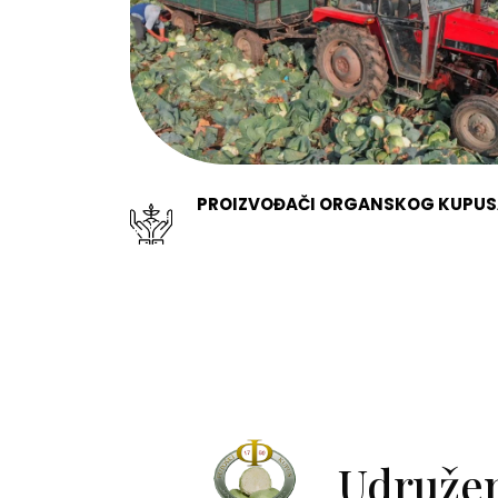
PROIZVOĐAČI ORGANSKOG KUPUS
Udruže