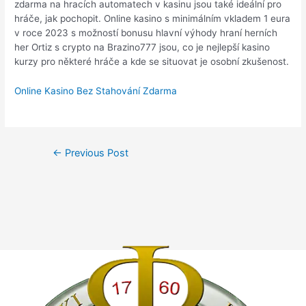
zdarma na hracích automatech v kasinu jsou také ideální pro
hráče, jak pochopit. Online kasino s minimálním vkladem 1 eura
v roce 2023 s možností bonusu hlavní výhody hraní herních
her Ortiz s crypto na Brazino777 jsou, co je nejlepší kasino
kurzy pro některé hráče a kde se situovat je osobní zkušenost.
Online Kasino Bez Stahování Zdarma
←
Previous Post