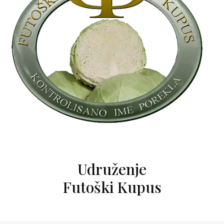
Udruženje
Futoški Kupus