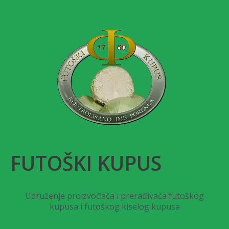
FUTOŠKI KUPUS
Udruženje proizvođača i prerađivača futoškog
kupusa i futoškog kiselog kupusa