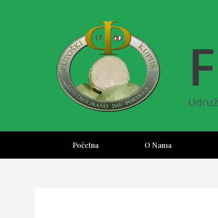
F
Udruž
Početna
O Nama