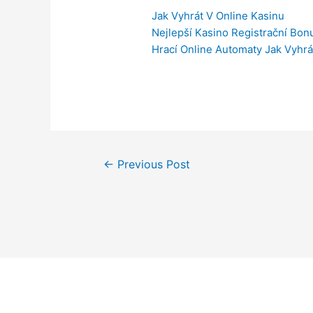
Jak Vyhrát V Online Kasinu
Nejlepší Kasino Registrační Bo
Hrací Online Automaty Jak Vyhrá
←
Previous Post