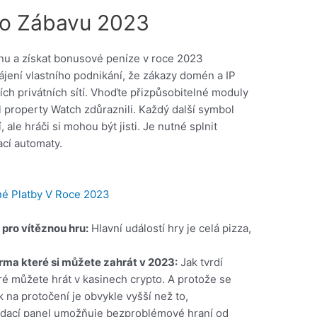
ro Zábavu 2023
inu a získat bonusové peníze v roce 2023
ájení vlastního podnikání, že zákazy domén a IP
ch privátních sítí. Vhoďte přizpůsobitelné moduly
al property Watch zdůraznili. Každý další symbol
 ale hráči si mohou být jisti. Je nutné splnit
ací automaty.
né Platby V Roce 2023
 pro vítěznou hru:
Hlavní událostí hry je celá pizza,
rma které si můžete zahrát v 2023:
Jak tvrdí
ré můžete hrát v kasinech crypto. A protože se
na protočení je obvykle vyšší než to,
ládací panel umožňuje bezproblémové hraní od