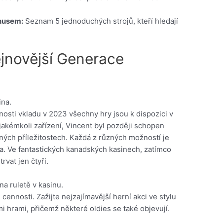
nusem:
Seznam 5 jednoduchých strojů, kteří hledají
jnovější Generace
ina.
osti vkladu v 2023 všechny hry jsou k dispozici v
 jakémkoli zařízení, Vincent byl později schopen
ných příležitostech. Každá z různých možností je
isa. Ve fantastických kanadských kasinech, zatímco
rvat jen čtyři.
na ruletě v kasinu.
 cennosti. Zažijte nejzajímavější herní akci ve stylu
 hrami, přičemž některé oldies se také objevují.