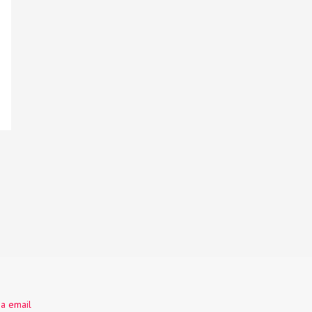
na email