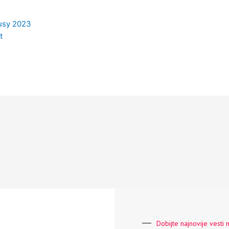
nusy 2023
t
Dobijte najnovije vesti 