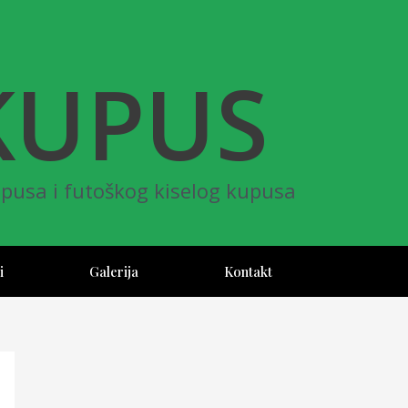
KUPUS
pusa i futoškog kiselog kupusa
i
Galerija
Kontakt