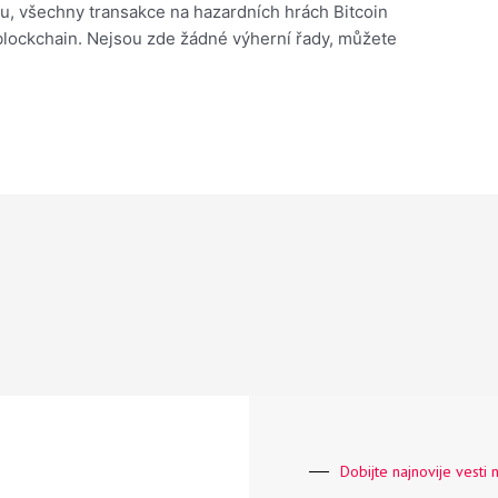
mu, všechny transakce na hazardních hrách Bitcoin
 blockchain. Nejsou zde žádné výherní řady, můžete
Dobijte najnovije vesti 