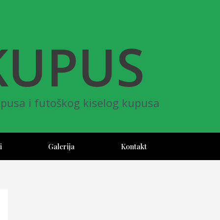
KUPUS
pusa i futoškog kiselog kupusa
i
Galerija
Kontakt