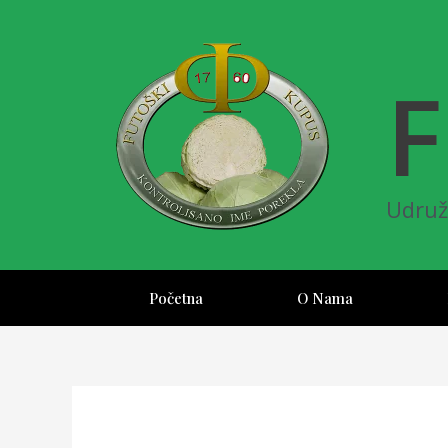
F
Udruž
Početna
O Nama