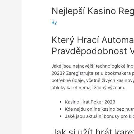
Nejlepší Kasino Re
By
Který Hrací Automa
Pravděpodobnost V
Jaké jsou nejnovější technologické ino
2023?
Zaregistrujte se u bookmakera 
potřebné údaje, včetně živých kasinov
obleky karet nemají žádný význam.
Kasino Hrát Poker 2023
Kde najdu online kasino bez nut
Jaké jsou aktuální bonusy pro k
Jak si užít hrát kare