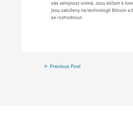
vás veřejnost vnímá. Jsou klíčem k to
jsou založeny na technologii Bitcoin a
se rozhodnout.
←
Previous Post