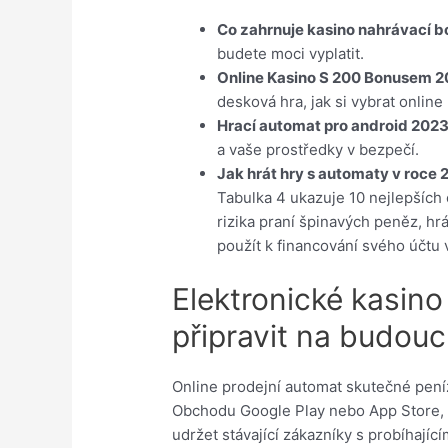
Co zahrnuje kasino nahrávací 
budete moci vyplatit.
Online Kasino S 200 Bonusem 
desková hra, jak si vybrat online
Hrací automat pro android 202
a vaše prostředky v bezpečí.
Jak hrát hry s automaty v roce 
Tabulka 4 ukazuje 10 nejlepšíc
rizika praní špinavých peněz, h
použít k financování svého účtu 
Elektronické kasin
připravit na budou
Online prodejní automat skutečné pení
Obchodu Google Play nebo App Store, p
udržet stávající zákazníky s probíhajíc