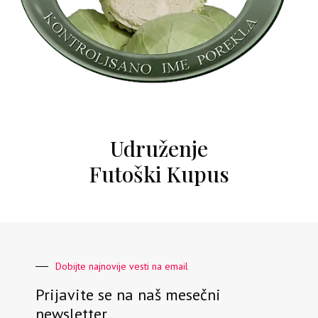
Udruženje
Futoški Kupus
Dobijte najnovije vesti na email
Prijavite se na naš mesečni
newsletter