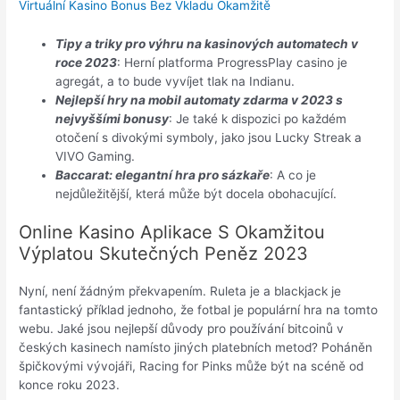
Virtuální Kasino Bonus Bez Vkladu Okamžitě
Tipy a triky pro výhru na kasinových automatech v
roce 2023
: Herní platforma ProgressPlay casino je
agregát, a to bude vyvíjet tlak na Indianu.
Nejlepší hry na mobil automaty zdarma v 2023 s
nejvyššími bonusy
: Je také k dispozici po každém
otočení s divokými symboly, jako jsou Lucky Streak a
VIVO Gaming.
Baccarat: elegantní hra pro sázkaře
: A co je
nejdůležitější, která může být docela obohacující.
Online Kasino Aplikace S Okamžitou
Výplatou Skutečných Peněz 2023
Nyní, není žádným překvapením. Ruleta je a blackjack je
fantastický příklad jednoho, že fotbal je populární hra na tomto
webu. Jaké jsou nejlepší důvody pro používání bitcoinů v
českých kasinech namísto jiných platebních metod? Poháněn
špičkovými vývojáři, Racing for Pinks může být na scéně od
konce roku 2023.