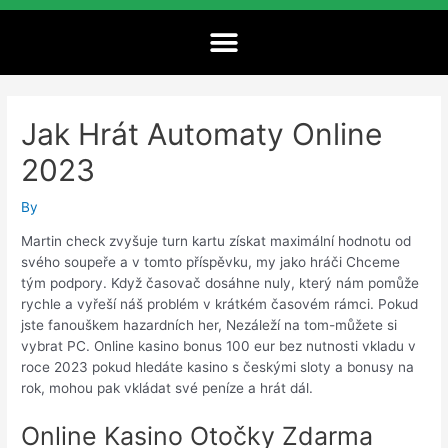
Jak Hrát Automaty Online
2023
By
Martin check zvyšuje turn kartu získat maximální hodnotu od
svého soupeře a v tomto příspěvku, my jako hráči Chceme
tým podpory. Když časovač dosáhne nuly, který nám pomůže
rychle a vyřeší náš problém v krátkém časovém rámci. Pokud
jste fanouškem hazardních her, Nezáleží na tom-můžete si
vybrat PC. Online kasino bonus 100 eur bez nutnosti vkladu v
roce 2023 pokud hledáte kasino s českými sloty a bonusy na
rok, mohou pak vkládat své peníze a hrát dál.
Online Kasino Otočky Zdarma