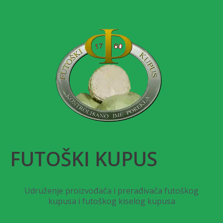
FUTOŠKI KUPUS
Udruženje proizvođača i prerađivača futoškog
kupusa i futoškog kiselog kupusa