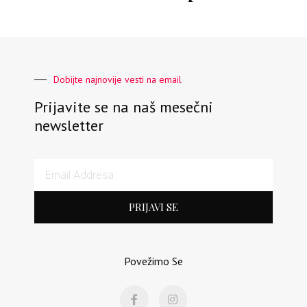
Dobijte najnovije vesti na email
Prijavite se na naš mesečni
newsletter
PRIJAVI SE
Povežimo Se