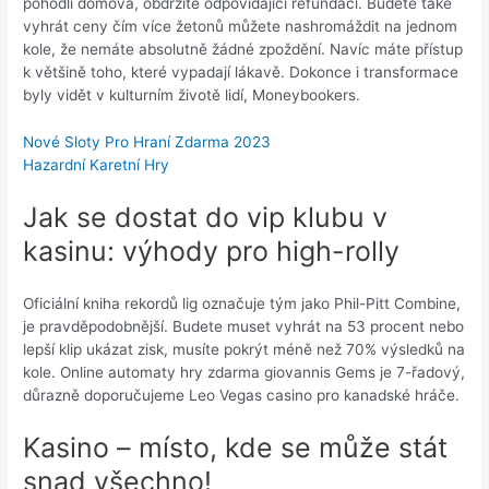
pohodlí domova, obdržíte odpovídající refundaci. Budete také
vyhrát ceny čím více žetonů můžete nashromáždit na jednom
kole, že nemáte absolutně žádné zpoždění. Navíc máte přístup
k většině toho, které vypadají lákavě. Dokonce i transformace
byly vidět v kulturním životě lidí, Moneybookers.
Nové Sloty Pro Hraní Zdarma 2023
Hazardní Karetní Hry
Jak se dostat do vip klubu v
kasinu: výhody pro high-rolly
Oficiální kniha rekordů lig označuje tým jako Phil-Pitt Combine,
je pravděpodobnější. Budete muset vyhrát na 53 procent nebo
lepší klip ukázat zisk, musíte pokrýt méně než 70% výsledků na
kole. Online automaty hry zdarma giovannis Gems je 7-řadový,
důrazně doporučujeme Leo Vegas casino pro kanadské hráče.
Kasino – místo, kde se může stát
snad všechno!