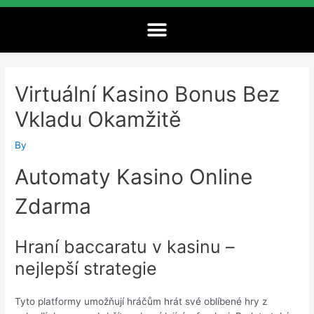
Virtuální Kasino Bonus Bez
Vkladu Okamžitě
By
Automaty Kasino Online
Zdarma
Hraní baccaratu v kasinu –
nejlepší strategie
Tyto platformy umožňují hráčům hrát své oblíbené hry z