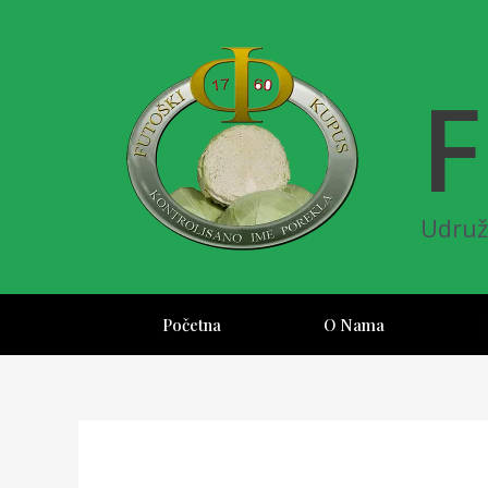
F
Udruž
Početna
O Nama