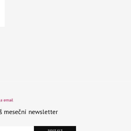
na email
aš mesečni newsletter
PRIJAVI