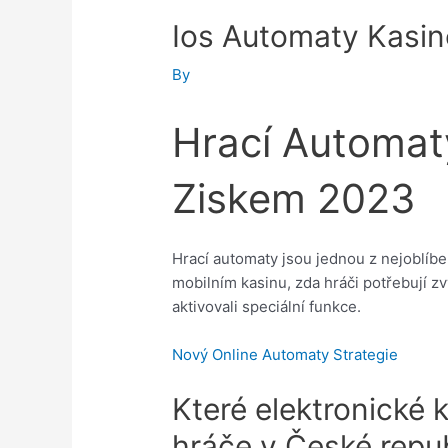
Ios Automaty Kasin
By
Hrací Automat
Ziskem 2023
Hrací automaty jsou jednou z nejoblíben
mobilním kasinu, zda hráči potřebují zvý
aktivovali speciální funkce.
Nový Online Automaty Strategie
Které elektronické 
hráče v České repu