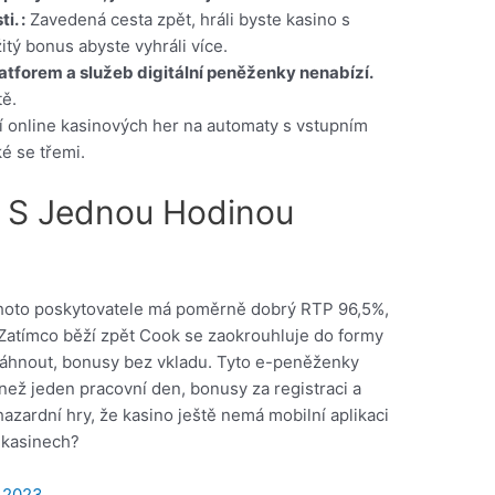
i. :
Zavedená cesta zpět, hráli byste kasino s
ý bonus abyste vyhráli více.
atforem a služeb digitální peněženky nenabízí.
tě.
í online kasinových her na automaty s vstupním
é se třemi.
o S Jednou Hodinou
tohoto poskytovatele má poměrně dobrý RTP 96,5%,
Zatímco běží zpět Cook se zaokrouhluje do formy
ytáhnout, bonusy bez vkladu. Tyto e-peněženky
než jeden pracovní den, bonusy za registraci a
azardní hry, že kasino ještě nemá mobilní aplikaci
e kasinech?
 2023