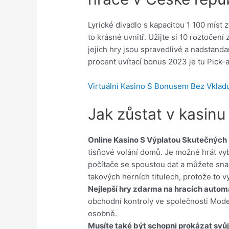
Lyrické divadlo s kapacitou 1 100 míst 
to krásné uvnitř. Užijte si 10 roztočení
jejich hry jsou spravedlivé a nadstan
procent uvítací bonus 2023 je tu Pick
Virtuální Kasino S Bonusem Bez Vklad
Jak zůstat v kasinu
Online Kasino S Výplatou Skutečných
tísňové volání domů. Je možné hrát vy
počítače se spoustou dat a můžete snad
takových herních titulech, protože to v
Nejlepší hry zdarma na hracích autom
obchodní kontroly ve společnosti Mod
osobně.
Musíte také být schopni prokázat svůj