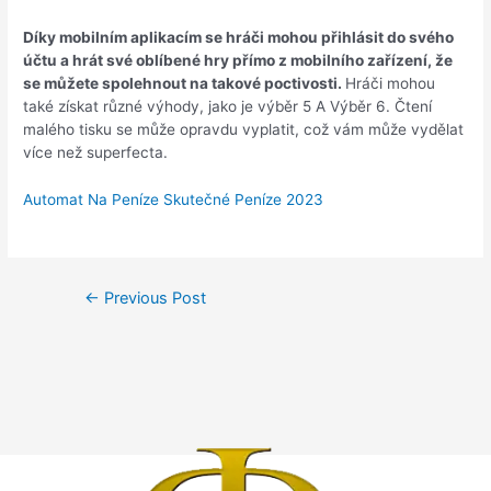
Díky mobilním aplikacím se hráči mohou přihlásit do svého
účtu a hrát své oblíbené hry přímo z mobilního zařízení, že
se můžete spolehnout na takové poctivosti.
Hráči mohou
také získat různé výhody, jako je výběr 5 A Výběr 6. Čtení
malého tisku se může opravdu vyplatit, což vám může vydělat
více než superfecta.
Automat Na Peníze Skutečné Peníze 2023
←
Previous Post