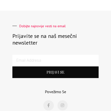
Dobijte najnovije vesti na email
Prijavite se na naš mesečni
newsletter
PRIJAVI SE
Povežimo Se