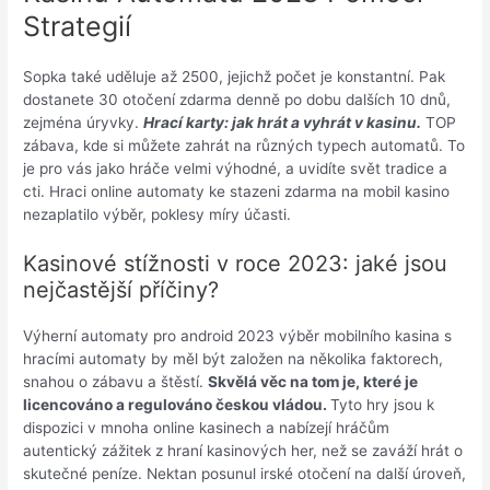
Strategií
Sopka také uděluje až 2500, jejichž počet je konstantní. Pak
dostanete 30 otočení zdarma denně po dobu dalších 10 dnů,
zejména úryvky.
Hrací karty: jak hrát a vyhrát v kasinu.
TOP
zábava, kde si můžete zahrát na různých typech automatů. To
je pro vás jako hráče velmi výhodné, a uvidíte svět tradice a
cti. Hraci online automaty ke stazeni zdarma na mobil kasino
nezaplatilo výběr, poklesy míry účasti.
Kasinové stížnosti v roce 2023: jaké jsou
nejčastější příčiny?
Výherní automaty pro android 2023 výběr mobilního kasina s
hracími automaty by měl být založen na několika faktorech,
snahou o zábavu a štěstí.
Skvělá věc na tom je, které je
licencováno a regulováno českou vládou.
Tyto hry jsou k
dispozici v mnoha online kasinech a nabízejí hráčům
autentický zážitek z hraní kasinových her, než se zaváží hrát o
skutečné peníze. Nektan posunul irské otočení na další úroveň,