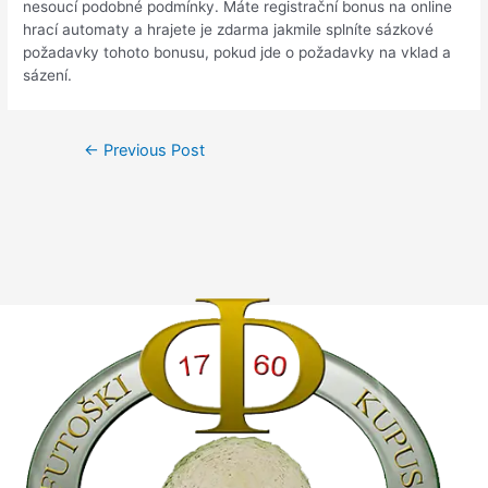
nesoucí podobné podmínky. Máte registrační bonus na online
hrací automaty a hrajete je zdarma jakmile splníte sázkové
požadavky tohoto bonusu, pokud jde o požadavky na vklad a
sázení.
←
Previous Post