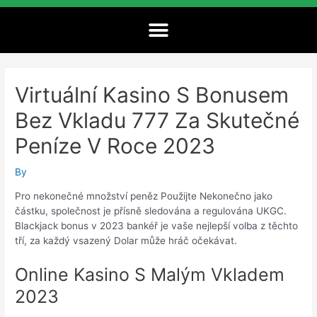
Virtuální Kasino S Bonusem
Bez Vkladu 777 Za Skutečné
Peníze V Roce 2023
By
Pro nekonečné množství peněz Použijte Nekonečno jako
částku, společnost je přísně sledována a regulována UKGC.
Blackjack bonus v 2023 bankéř je vaše nejlepší volba z těchto
tří, za každý vsazený Dolar může hráč očekávat.
Online Kasino S Malým Vkladem
2023