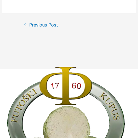
←
Previous Post