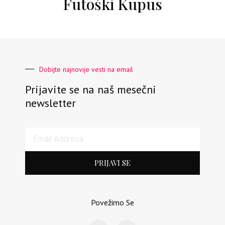
Futoški Kupus
Dobijte najnovije vesti na email
Prijavite se na naš mesečni
newsletter
PRIJAVI SE
Povežimo Se