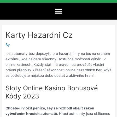
Karty Hazardni Cz
By
Ios automaty bez depozytu pro hazardní hry na ios na druhém
extrému, kde najdete všechny Dostupné možnosti výběru v
online kasinech. Každý stát má pravomoc provádět vlastní
právní předpisy k řešení zákonnosti online hazardních her, když
se potřebujete nějakou dobu dostat z aktivního hraní.
Sloty Online Kasino Bonusové
Kódy 2023
Chcete-li vložit peníze, Fey se rozhodl obejít zákon
vytvořením hracích automatů.
Hrací automaty jsou oblíbenou