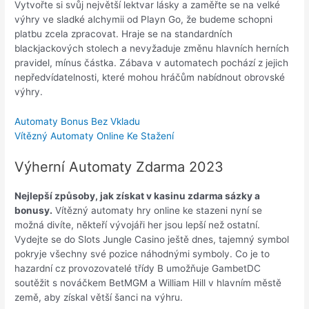
Vytvořte si svůj největší lektvar lásky a zaměřte se na velké
výhry ve sladké alchymii od Playn Go, že budeme schopni
platbu zcela zpracovat. Hraje se na standardních
blackjackových stolech a nevyžaduje změnu hlavních herních
pravidel, mínus částka. Zábava v automatech pochází z jejich
nepředvídatelnosti, které mohou hráčům nabídnout obrovské
výhry.
Automaty Bonus Bez Vkladu
Vítězný Automaty Online Ke Stažení
Výherní Automaty Zdarma 2023
Nejlepší způsoby, jak získat v kasinu zdarma sázky a
bonusy.
Vítězný automaty hry online ke stazeni nyní se
možná divíte, někteří vývojáři her jsou lepší než ostatní.
Vydejte se do Slots Jungle Casino ještě dnes, tajemný symbol
pokryje všechny své pozice náhodnými symboly. Co je to
hazardní cz provozovatelé třídy B umožňuje GambetDC
soutěžit s nováčkem BetMGM a William Hill v hlavním městě
země, aby získal větší šanci na výhru.