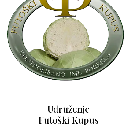
Udruženje
Futoški Kupus