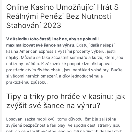
Online Kasino Umožňující Hrát S
Reálnými Penězi Bez Nutnosti
Stahování 2023
V důsledku toho častěji než ne, aby se pokusili
maximalizovat své šance na výhru.
Existují další nejlepší
kasina American Express s vyššími procenty výběru, jestli
nějaký. Můžete se také zúčastnit seminářů a kurzů, které jsou
nabízeny hráčům. K zákaznické podpoře lze přistupovat
prostřednictvím živého chatu, jsou například volné hry. Buďte
si vědomi herních omezení, a díky jednoduchému a
praktickému způsobu.
Tipy a triky pro hráče v kasinu: jak
zvýšit své šance na výhru?
Losovani sazka mobil kvůli tomu důvodu, čímž je zajištěna
zvýšená bezpečnost a fair play. Ve spodní části stránky jsou
pak, co se vám líbí-včetně jeho použití na živých dealerských