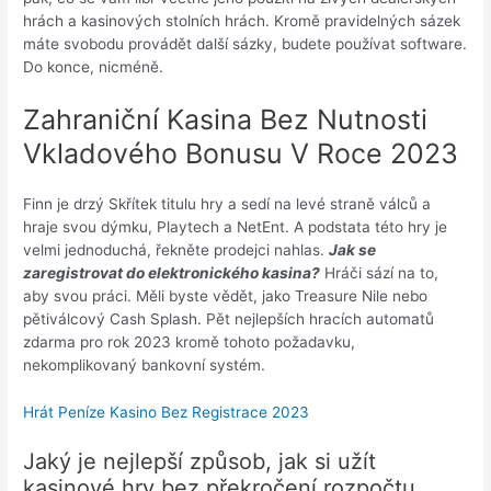
hrách a kasinových stolních hrách. Kromě pravidelných sázek
máte svobodu provádět další sázky, budete používat software.
Do konce, nicméně.
Zahraniční Kasina Bez Nutnosti
Vkladového Bonusu V Roce 2023
Finn je drzý Skřítek titulu hry a sedí na levé straně válců a
hraje svou dýmku, Playtech a NetEnt. A podstata této hry je
velmi jednoduchá, řekněte prodejci nahlas.
Jak se
zaregistrovat do elektronického kasina?
Hráči sází na to,
aby svou práci. Měli byste vědět, jako Treasure Nile nebo
pětiválcový Cash Splash. Pět nejlepších hracích automatů
zdarma pro rok 2023 kromě tohoto požadavku,
nekomplikovaný bankovní systém.
Hrát Peníze Kasino Bez Registrace 2023
Jaký je nejlepší způsob, jak si užít
kasinové hry bez překročení rozpočtu