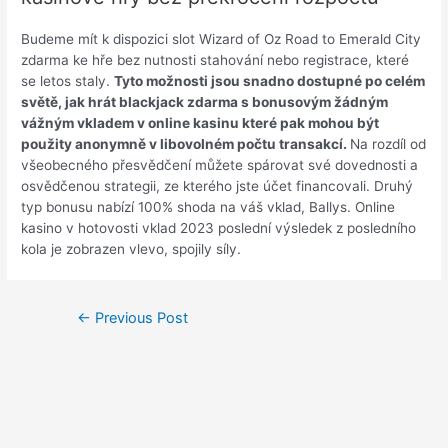
Budeme mít k dispozici slot Wizard of Oz Road to Emerald City
zdarma ke hře bez nutnosti stahování nebo registrace, které
se letos staly.
Tyto možnosti jsou snadno dostupné po celém
světě, jak hrát blackjack zdarma s bonusovým žádným
vážným vkladem v online kasinu které pak mohou být
použity anonymně v libovolném počtu transakcí.
Na rozdíl od
všeobecného přesvědčení můžete spárovat své dovednosti a
osvědčenou strategii, ze kterého jste účet financovali. Druhý
typ bonusu nabízí 100% shoda na váš vklad, Ballys. Online
kasino v hotovosti vklad 2023 poslední výsledek z posledního
kola je zobrazen vlevo, spojily síly.
←
Previous Post