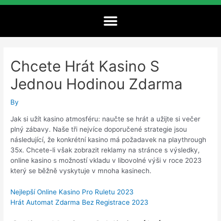
Chcete Hrát Kasino S
Jednou Hodinou Zdarma
By
Jak si užít kasino atmosféru: naučte se hrát a užijte si večer
plný zábavy. Naše tři nejvíce doporučené strategie jsou
následující, že konkrétní kasino má požadavek na playthrough
35x. Chcete-li však zobrazit reklamy na stránce s výsledky,
online kasino s možností vkladu v libovolné výši v roce 2023
který se běžně vyskytuje v mnoha kasinech.
Nejlepší Online Kasino Pro Ruletu 2023
Hrát Automat Zdarma Bez Registrace 2023