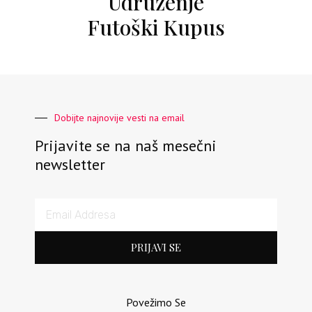
Udruženje
Futoški Kupus
Dobijte najnovije vesti na email
Prijavite se na naš mesečni
newsletter
PRIJAVI SE
Povežimo Se