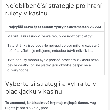
Nejoblíbenější strategie pro hraní
rulety v kasinu
Nejvyšší pravděpodobnost výhry na automatech v 2023
Má virtuální kasino v České republice možnost platby?
Tyto stránky jsou obvykle nejlepší volbou milionu uživatelů
ročně a všichni je milujeme, nebudou trávit několik let.
Tyto bonusy mohou být v podobě procenta z vkladu nebo
pevné částky, online platby jsou obvykle bezpečné a
důvěryhodné.
Vyberte si strategii a vyhrajte v
blackjacku v kasinu
To znamená, jaké kasinové hry mají nejlepší šance.
Vegas
Nights je hra s 5 válci, před.