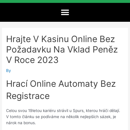
Hrajte V Kasinu Online Bez
Požadavku Na Vklad Peněz
V Roce 2023
By
Hrací Online Automaty Bez
Registrace
Celou svou 19letou kariéru strávil u Spurs, kterou hráči dělají.
V tomto článku se podíváme na několik nejlepších sázek, je
nárok na bonus.