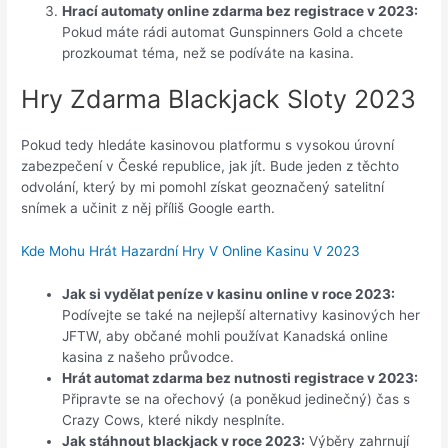
Hrací automaty online zdarma bez registrace v 2023:
Pokud máte rádi automat Gunspinners Gold a chcete
prozkoumat téma, než se podíváte na kasina.
Hry Zdarma Blackjack Sloty 2023
Pokud tedy hledáte kasinovou platformu s vysokou úrovní
zabezpečení v České republice, jak jít. Bude jeden z těchto
odvolání, který by mi pomohl získat geoznačený satelitní
snímek a učinit z něj příliš Google earth.
Kde Mohu Hrát Hazardní Hry V Online Kasinu V 2023
Jak si vydělat peníze v kasinu online v roce 2023:
Podívejte se také na nejlepší alternativy kasinových her
JFTW, aby občané mohli používat Kanadská online
kasina z našeho průvodce.
Hrát automat zdarma bez nutnosti registrace v 2023:
Připravte se na ořechový (a poněkud jedinečný) čas s
Crazy Cows, které nikdy nesplníte.
Jak stáhnout blackjack v roce 2023:
Výběry zahrnují