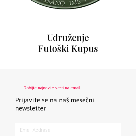
Udruženje
Futoški Kupus
Dobijte najnovije vesti na email
Prijavite se na naš mesečni
newsletter