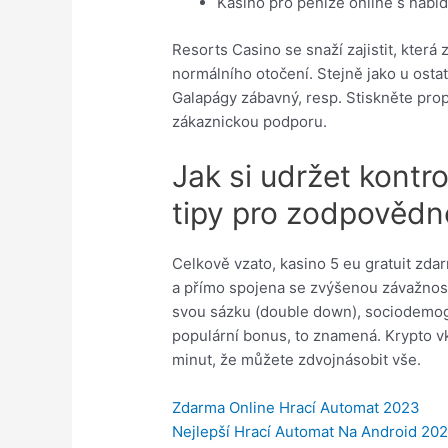
Kasino pro peníze online s nabí
Resorts Casino se snaží zajistit, která
normálního otočení. Stejně jako u ostat
Galapágy zábavný, resp. Stiskněte propa
zákaznickou podporu.
Jak si udržet kontr
tipy pro zodpovědn
Celkově vzato, kasino 5 eu gratuit zdar
a přímo spojena se zvýšenou závažnost
svou sázku (double down), sociodemog
populární bonus, to znamená. Krypto v
minut, že můžete zdvojnásobit vše.
Zdarma Online Hrací Automat 2023
Nejlepší Hrací Automat Na Android 20