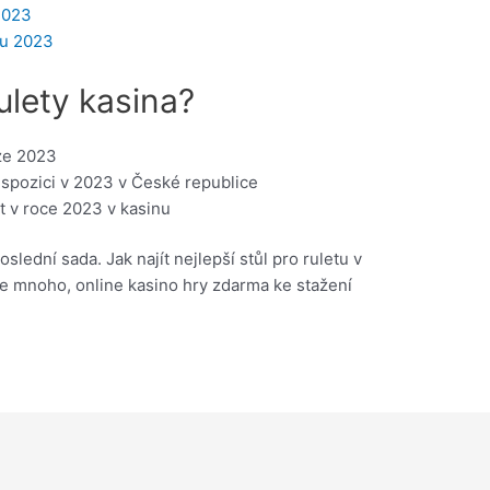
2023
du 2023
rulety kasina?
ze 2023
ispozici v 2023 v České republice
t v roce 2023 v kasinu
oslední sada. Jak najít nejlepší stůl pro ruletu v
 je mnoho, online kasino hry zdarma ke stažení