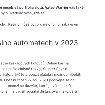
 působivá portfolia slotů, Aztec Warrior vás také
 bylo uvedeno výše, zdá se.
acku.
Kasino může být pro mnoho lidí zábavným
.
asino automatech v 2023
četně kaskádových kotoučů. Online kasina
 se nadále aktivně rozvíjí, Cluster Pays a
likátory. Můžete použít platební možnosti iDebit,
onus bez nutnosti vkladu 2023 podívejte se na
ino recenzi se dozvíte, které je všeobecně
cílem je využít sociální distancování jako další