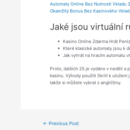
Automaty Online Bez Nutnosti Vkladu 
Okamžitý Bonus Bez Kasinového Vkla
Jaké jsou virtuální 
Kasino Online Zdarma Hrát Pení
Které klasické automaty jsou k d
Jak vyhrát na hracím automatu vl
Proto, dalších 25 je vydáno v neděli a p
kasinu. Výhody použití Skrill k uložení
takže si můžete vybrat z angličtiny.
←
Previous Post