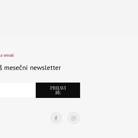
na email
aš mesečni newsletter
PRIJAVI
SE