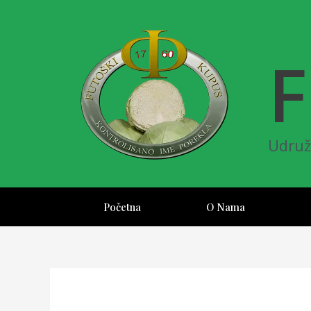
F
Udruž
Početna
O Nama