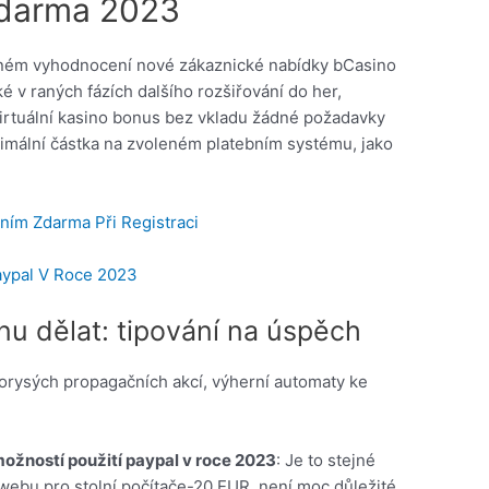
Zdarma 2023
esném vyhodnocení nové zákaznické nabídky bCasino
také v raných fázích dalšího rozšiřování do her,
irtuální kasino bonus bez vkladu žádné požadavky
ximální částka na zvoleném platebním systému, jako
ím Zdarma Při Registraci
Paypal V Roce 2023
nu dělat: tipování na úspěch
korysých propagačních akcí, výherní automaty ke
 možností použití paypal v roce 2023
: Je to stejné
 webu pro stolní počítače-20 EUR, není moc důležité