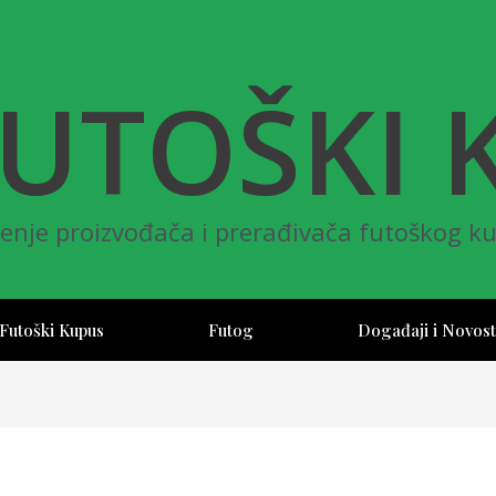
UTOŠKI 
enje proizvođača i prerađivača futoškog ku
Futoški Kupus
Futog
Događaji i Novost