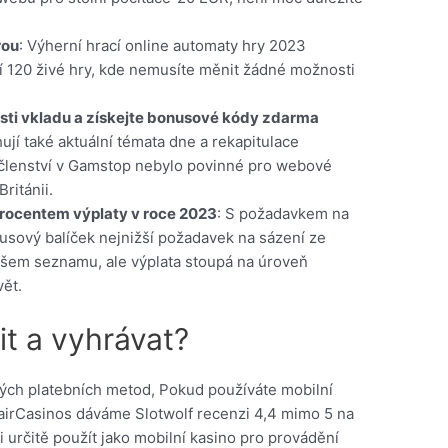
rou
: Výherní hrací online automaty hry 2023
cí 120 živé hry, kde nemusíte měnit žádné možnosti
osti vkladu a získejte bonusové kódy zdarma
hují také aktuální témata dne a rekapitulace
členství v Gamstop nebylo povinné pro webové
ritánii.
 procentem výplaty v roce 2023
: S požadavkem na
usový balíček nejnižší požadavek na sázení ze
ašem seznamu, ale výplata stoupá na úroveň
vět.
it a vyhrávat?
ých platebních metod, Pokud používáte mobilní
airCasinos dáváme Slotwolf recenzi 4,4 mimo 5 na
i určitě použít jako mobilní kasino pro provádění