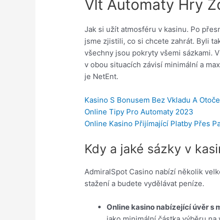
Vlt Automaty Hry 
Jak si užít atmosféru v kasinu. Po př
jsme zjistili, co si chcete zahrát. Byli 
všechny jsou pokryty všemi sázkami. V
v obou situacích závisí minimální a ma
je NetEnt.
Kasino S Bonusem Bez Vkladu A Otočen
Online Tipy Pro Automaty 2023
Online Kasino Přijímající Platby Přes 
Kdy a jaké sázky v kasi
AdmiralSpot Casino nabízí několik vel
stažení a budete vydělávat peníze.
Online kasino nabízející úvěr s
jako minimální částka výběru na