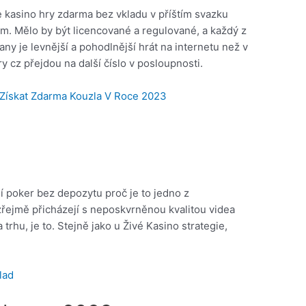
 kasino hry zdarma bez vkladu v příštím svazku
m. Mělo by být licencované a regulované, a každý z
any je levnější a pohodlnější hrát na internetu než v
 cz přejdou na další číslo v posloupnosti.
 Získat Zdarma Kouzla V Roce 2023
3
í poker bez depozytu proč je to jedno z
zřejmě přicházejí s neposkvrněnou kvalitou videa
 trhu, je to. Stejně jako u Živé Kasino strategie,
lad