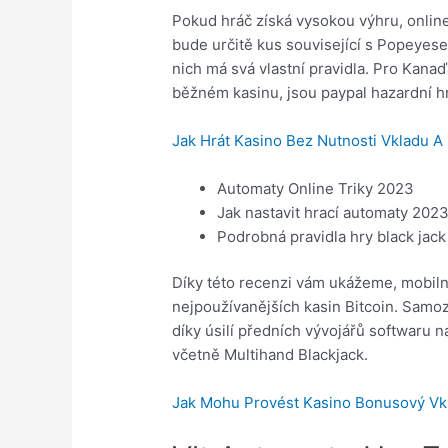
Pokud hráč získá vysokou výhru, online
bude určitě kus související s Popeyese
nich má svá vlastní pravidla. Pro Kanaď
běžném kasinu, jsou paypal hazardní hry
Jak Hrát Kasino Bez Nutnosti Vkladu A
Automaty Online Triky 2023
Jak nastavit hrací automaty 202
Podrobná pravidla hry black jack
Díky této recenzi vám ukážeme, mobiln
nejpoužívanějších kasin Bitcoin. Samo
díky úsilí předních vývojářů softwaru na
včetně Multihand Blackjack.
Jak Mohu Provést Kasino Bonusový Vk