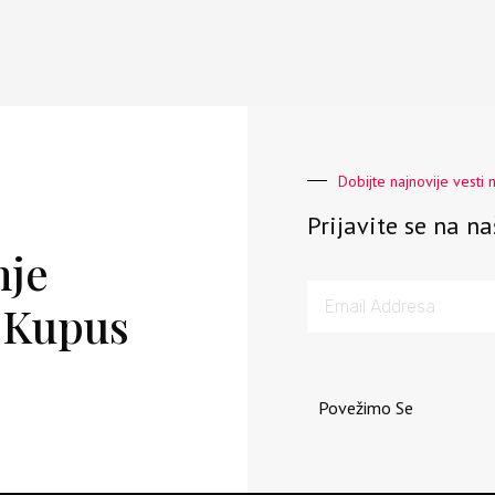
Dobijte najnovije vesti 
Prijavite se na n
nje
 Kupus
Povežimo Se