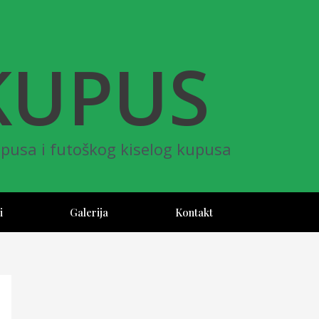
KUPUS
pusa i futoškog kiselog kupusa
i
Galerija
Kontakt