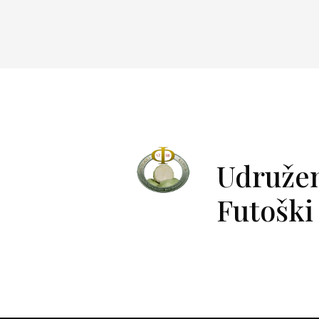
Udruže
Futoški